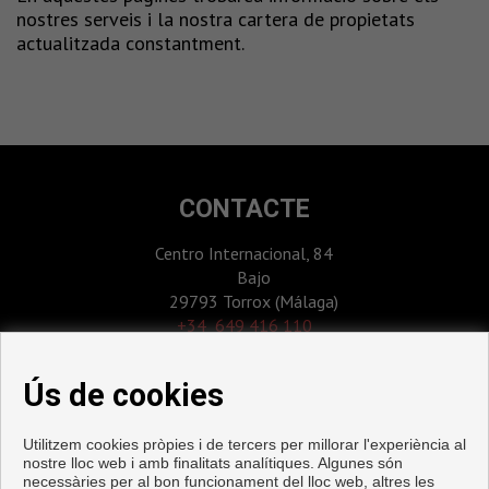
nostres serveis i la nostra cartera de propietats
actualitzada constantment.
CONTACTE
Centro Internacional, 84
Bajo
29793 Torrox (Málaga)
‎+34 649 416 110
+34 952 531 123
info@costacar.com
Ús de cookies
Utilitzem cookies pròpies i de tercers per millorar l'experiència al
nostre lloc web i amb finalitats analítiques. Algunes són
necessàries per al bon funcionament del lloc web, altres les