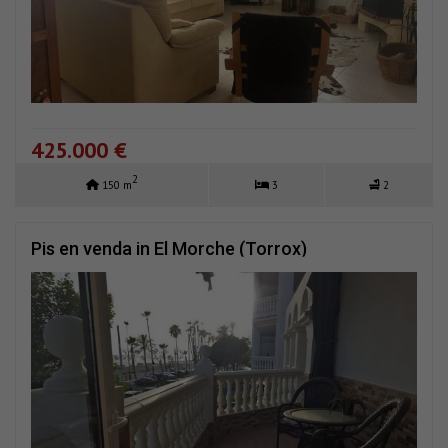
425.000 €
2
150 m
3
2
Pis en venda in El Morche (Torrox)