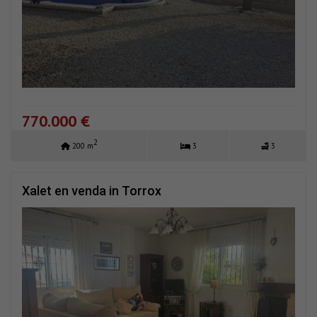
770.000 €
2
200 m
3
3
Xalet en venda in Torrox