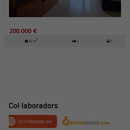
200.000 €
2
62 m
2
1
col·laboradors