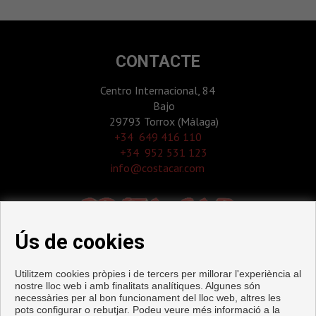
CONTACTE
Centro Internacional, 84
Bajo
29793 Torrox (Málaga)
‎+34 649 416 110
+34 952 531 123
info@costacar.com
Ús de cookies
Utilitzem cookies pròpies i de tercers per millorar l'experiència al
nostre lloc web i amb finalitats analítiques. Algunes són
necessàries per al bon funcionament del lloc web, altres les
pots configurar o rebutjar. Podeu veure més informació a la